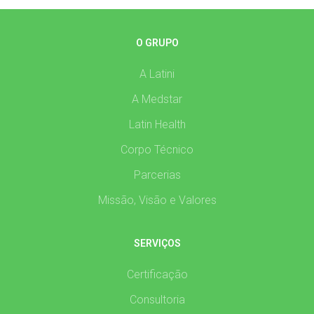
O GRUPO
A Latini
A Medstar
Latin Health
Corpo Técnico
Parcerias
Missão, Visão e Valores
SERVIÇOS
Certificação
Consultoria