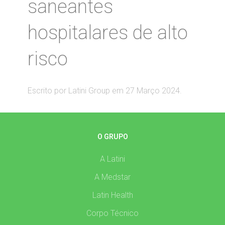
saneantes
hospitalares de alto
risco
Escrito por Latini Group em
27 Março 2024
.
O GRUPO
A Latini
A Medstar
Latin Health
Corpo Técnico