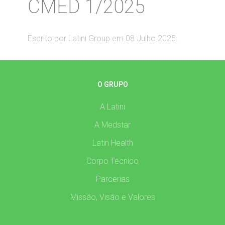
CMED 1/2025
Escrito por Latini Group em
08 Julho 2025
.
O GRUPO
A Latini
A Medstar
Latin Health
Corpo Técnico
Parcerias
Missão, Visão e Valores