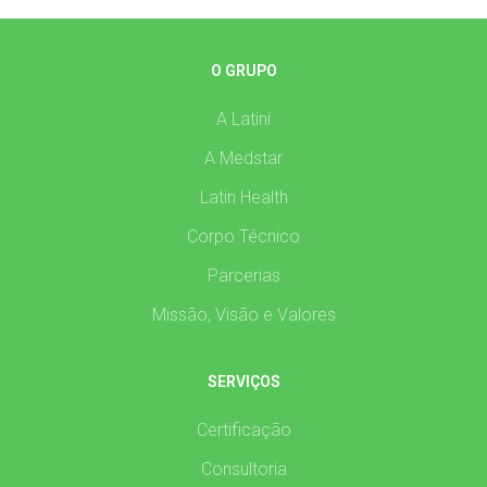
O GRUPO
A Latini
A Medstar
Latin Health
Corpo Técnico
Parcerias
Missão, Visão e Valores
SERVIÇOS
Certificação
Consultoria