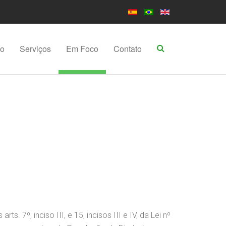
po
Serviços
Em Foco
Contato
 7º, inciso III, e 15, incisos III e IV, da Lei nº