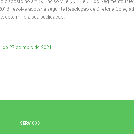
o disposto no art. 53, inciso VI e §§ 1º e 3º, do Regimento Int
018, resolve adotar a seguinte Resolução de Diretoria Colegia
e, determino a sua publicação.
, de 27 de maio de 2021
SERVIÇOS