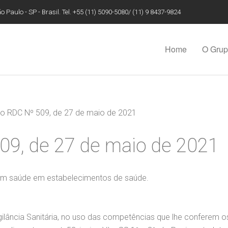
 Paulo - SP - Brasil. Tel. +55 (11) 5090-5080/ (11) 9 8437-9824
Home
O Gru
o RDC Nº 509, de 27 de maio de 2021
9, de 27 de maio de 2021
 em saúde em estabelecimentos de saúde.
ância Sanitária, no uso das competências que lhe conferem os arts.