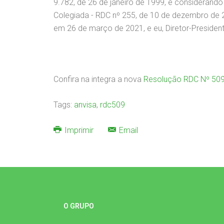
9.782, de 26 de janeiro de 1999, e considerando 
Colegiada - RDC nº 255, de 10 de dezembro de 2
em 26 de março de 2021, e eu, Diretor-President
Confira na integra a nova
Resolução RDC Nº 509
Tags:
anvisa
,
rdc509
Imprimir
Email
O GRUPO