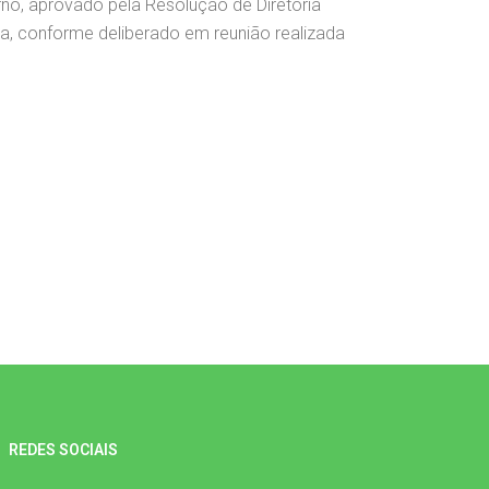
erno, aprovado pela Resolução de Diretoria
da, conforme deliberado em reunião realizada
REDES SOCIAIS