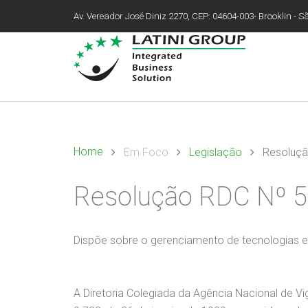
Av. Vereador José Diniz 2270, CEP: 04604-003- Brooklin - São
Home
Em Foco
Legislação
Resoluçã
Resolução RDC Nº 50
Dispõe sobre o gerenciamento de tecnologias
A Diretoria Colegiada da Agência Nacional de Vigil