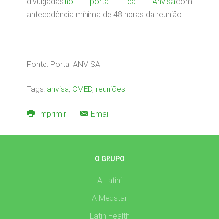
divulgadas
no portal da Anvisa
com
antecedência mínima de 48 horas da reunião.
Fonte: Portal ANVISA
Tags:
anvisa
,
CMED
,
reuniões
Imprimir
Email
O GRUPO
A Latini
A Medstar
Latin Health