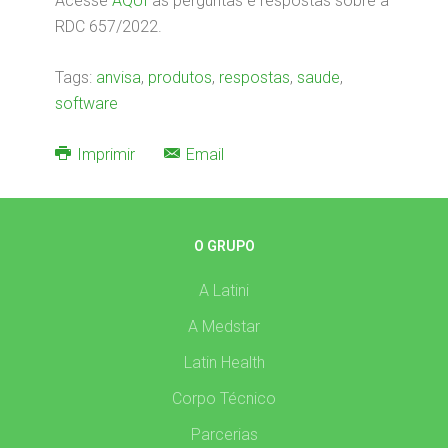
Acesse
AQUI
as perguntas e respostas sobre a
RDC 657/2022.
Tags:
anvisa
,
produtos
,
respostas
,
saude
,
software
Imprimir
Email
O GRUPO
A Latini
A Medstar
Latin Health
Corpo Técnico
Parcerias