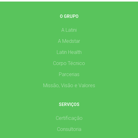
O GRUPO
A Latini
A Medstar
Latin Health
Corpo Técnico
Parcerias
Missão, Visão e Valores
SERVIÇOS
Certificação
Consultoria