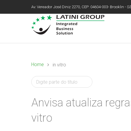
Av. Vereador José Diniz 2270, CEP: 04604-003- Brooklin - São
Home
in vitro
Anvisa atualiza regr
vitro