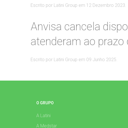
Escrito por Latini Group em
12 Dezembro 2023
.
Anvisa cancela dispo
atenderam ao prazo 
Escrito por Latini Group em
09 Junho 2025
.
O GRUPO
A Latini
A Medstar