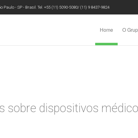
 Paulo - SP - Brasil. Tel. +55 (11) 5090-5080/ (11) 9 8437-9824
Home
O Gru
as sobre dispositivos médico