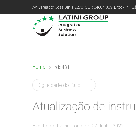
Av. Vereador José Diniz 2270, CEP: 04604-003- Brooklin - São
Home
rdc431
Atualização de instr
Escrito por Latini Group em
07 Junho 2022
.