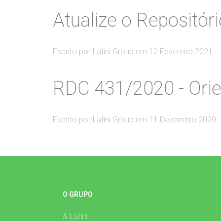
Atualize o Repositór
Escrito por Latini Group em
12 Fevereiro 2021
.
RDC 431/2020 - Orie
Escrito por Latini Group em
11 Dezembro 2020
.
O GRUPO
A Latini