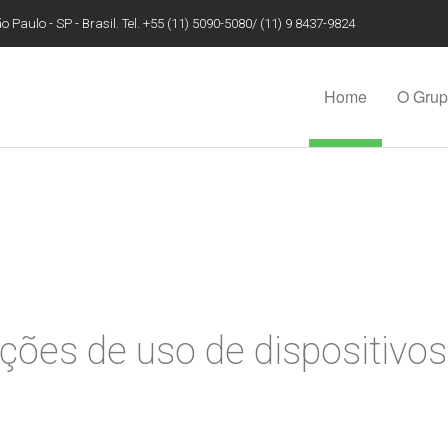
 Paulo - SP - Brasil. Tel. +55 (11) 5090-5080/ (11) 9 8437-9824
Home
O Gru
uções de uso de dispositivo