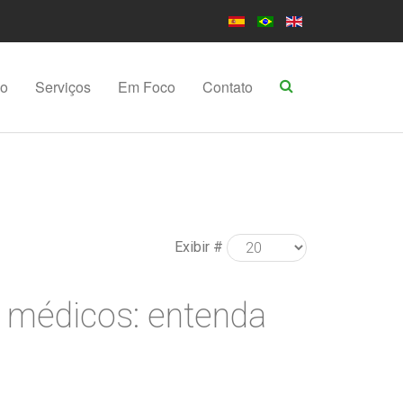
po
Serviços
Em Foco
Contato
Exibir #
s médicos: entenda