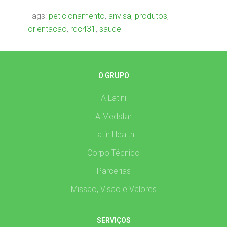
Tags:
peticionamento
,
anvisa
,
produtos
,
orientacao
,
rdc431
,
saude
O GRUPO
A Latini
A Medstar
Latin Health
Corpo Técnico
Parcerias
Missão, Visão e Valores
SERVIÇOS